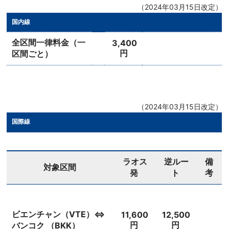
（2024年03月15日改定）
国内線
全区間一律料金（一
3,400
円
区間ごと）
（2024年03月15日改定）
国際線
ラオス
逆ルー
備
対象区間
発
ト
考
ビエンチャン（VTE）⇔
11,600
12,500
円
円
バンコク （BKK）